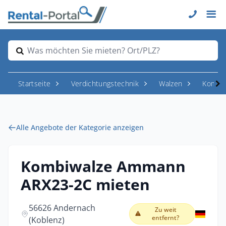
Was möchten Sie mieten? Ort/PLZ?
Startseite
Verdichtungstechnik
Walzen
Kombiw
Alle Angebote der Kategorie anzeigen
Kombiwalze Ammann
ARX23-2C mieten
56626 Andernach
Zu weit
entfernt?
(Koblenz)