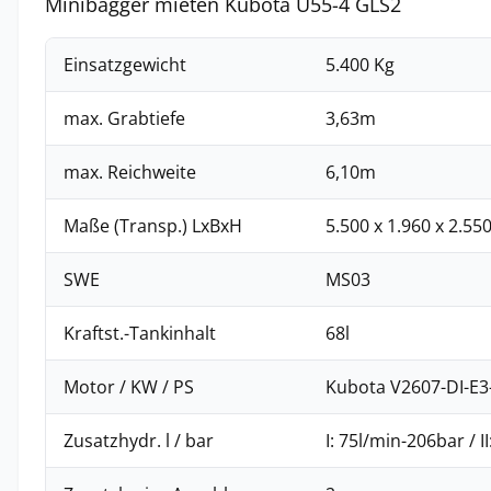
Minibagger mieten Kubota U55-4 GLS2
Einsatzgewicht
5.400 Kg
max. Grabtiefe
3,63m
max. Reichweite
6,10m
Maße (Transp.) LxBxH
5.500 x 1.960 x 2.5
SWE
MS03
Kraftst.-Tankinhalt
68l
Motor / KW / PS
Kubota V2607-DI-E3
Zusatzhydr. l / bar
I: 75l/min-206bar / I