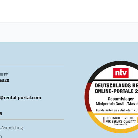
ILFE
 6320
@rental-portal.com
R
u-Anmeldung
n