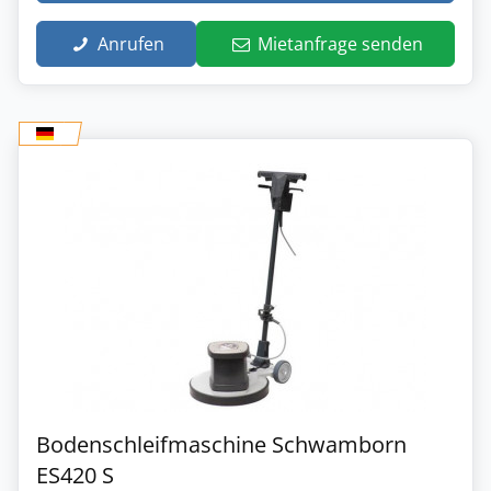
Anrufen
Mietanfrage senden
Bodenschleifmaschine Schwamborn
ES420 S