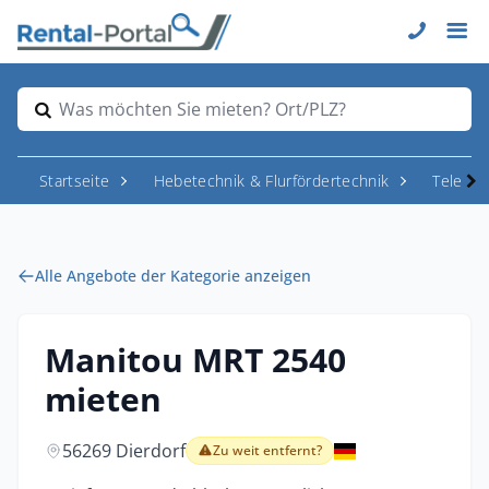
Was möchten Sie mieten? Ort/PLZ?
Startseite
Hebetechnik & Flurfördertechnik
Telesk
Alle Angebote der Kategorie anzeigen
Manitou MRT 2540
mieten
56269 Dierdorf
Zu weit entfernt?