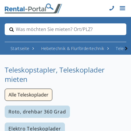
Was möchten Sie mieten? Ort/PLZ?
Startseite
Hebetechnik & Flurfördertechnik
Telesk
Teleskopstapler, Teleskoplader
mieten
Alle Teleskoplader
Roto, drehbar 360 Grad
Elektro Teleskoplader