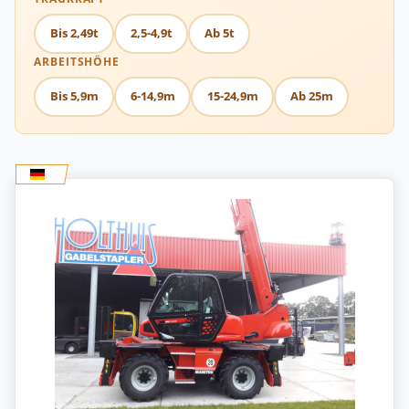
Bis 2,49t
2,5-4,9t
Ab 5t
ARBEITSHÖHE
Bis 5,9m
6-14,9m
15-24,9m
Ab 25m