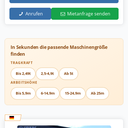
Anrufen
Mietanfrage senden
In Sekunden die passende Maschinengröße
finden
TRAGKRAFT
Bis 2,49t
2,5-4,9t
Ab 5t
ARBEITSHÖHE
Bis 5,9m
6-14,9m
15-24,9m
Ab 25m