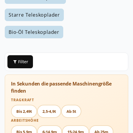
Starre Teleskoplader
Bio-Öl Teleskoplader
Filter
In Sekunden die passende Maschinengröße
finden
TRAGKRAFT
Bis 2,49t
2,5-4,9t
Ab 5t
ARBEITSHÖHE
Bis 5,9m
6-14,9m
15-24,9m
Ab 25m