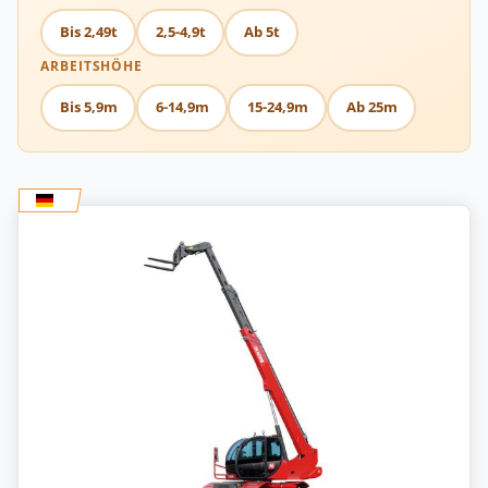
Bis 2,49t
2,5-4,9t
Ab 5t
ARBEITSHÖHE
Bis 5,9m
6-14,9m
15-24,9m
Ab 25m