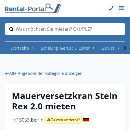
Was möchten Sie mieten? Ort/PLZ?
Startseite
Schalung, Gerüst & Leiter
Gerüst
M
Alle Angebote der Kategorie anzeigen
Mauerversetzkran Stein
Rex 2.0 mieten
13053 Berlin
Zu weit entfernt?