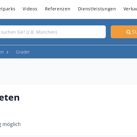
etparks
Videos
Referenzen
Dienstleistungen
Verka
S
en
Grader
eten
g möglich