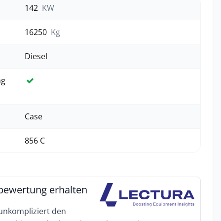
142
KW
16250
Kg
Diesel
ng
Ja
Case
856 C
bewertung erhalten
 unkompliziert den