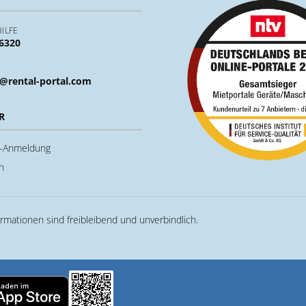
ILFE
 6320
@rental-portal.com
R
u-Anmeldung
n
ormationen sind freibleibend und unverbindlich.