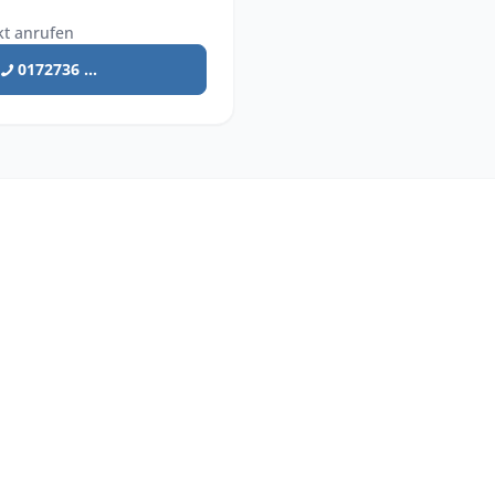
kt anrufen
0172736 ...