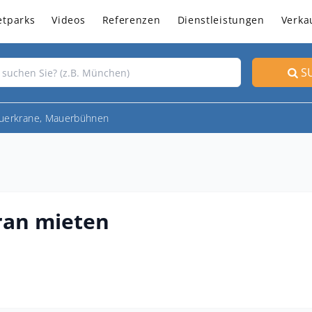
etparks
Videos
Referenzen
Dienstleistungen
Verka
S
uerkrane, Mauerbühnen
ran mieten