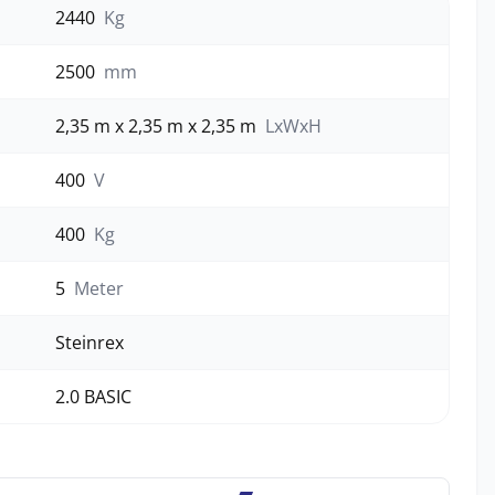
2440
Kg
2500
mm
2,35 m x 2,35 m x 2,35 m
LxWxH
400
V
400
Kg
5
Meter
Steinrex
2.0 BASIC