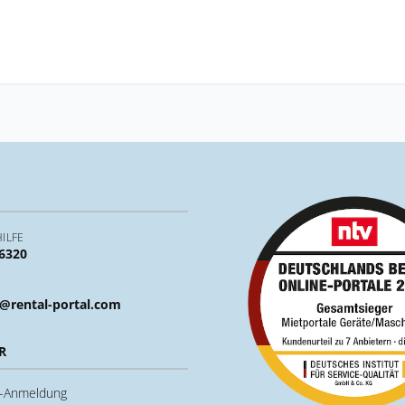
ILFE
 6320
@rental-portal.com
R
u-Anmeldung