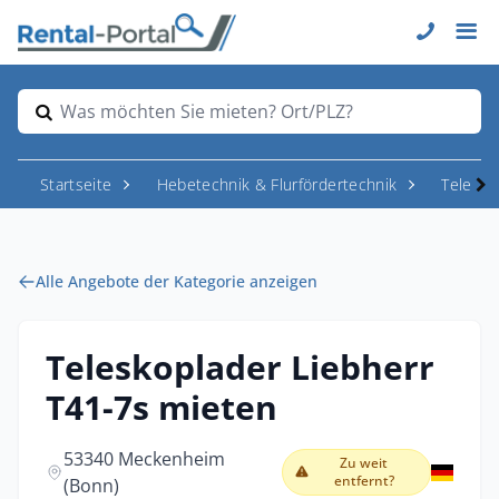
Was möchten Sie mieten? Ort/PLZ?
Startseite
Hebetechnik & Flurfördertechnik
Telesk
Alle Angebote der Kategorie anzeigen
Teleskoplader Liebherr
T41-7s mieten
53340 Meckenheim
Zu weit
entfernt?
(Bonn)