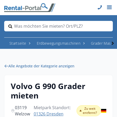
Was möchten Sie mieten? Ort/PLZ?
Startseite
Erdbewegungsmaschinen
Grader Maschi
Alle Angebote der Kategorie anzeigen
Volvo G 990 Grader
mieten
03119
Mietpark Standort:
Zu weit
entfernt?
Welzow
01326 Dresden