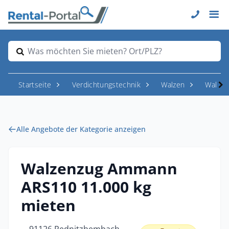
Was möchten Sie mieten? Ort/PLZ?
Startseite
Verdichtungstechnik
Walzen
Walzen
Alle Angebote der Kategorie anzeigen
Walzenzug Ammann
ARS110 11.000 kg
mieten