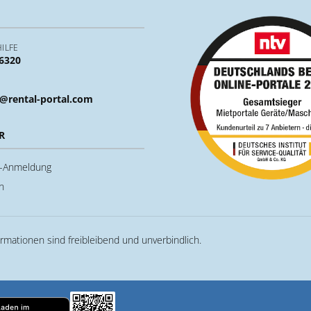
ILFE
 6320
@rental-portal.com
R
u-Anmeldung
n
ormationen sind freibleibend und unverbindlich.