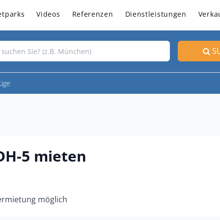
etparks
Videos
Referenzen
Dienstleistungen
Verka
S
üge
DH-5 mieten
ermietung möglich