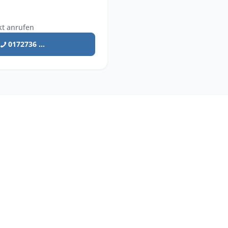
kt anrufen
0172736 ...