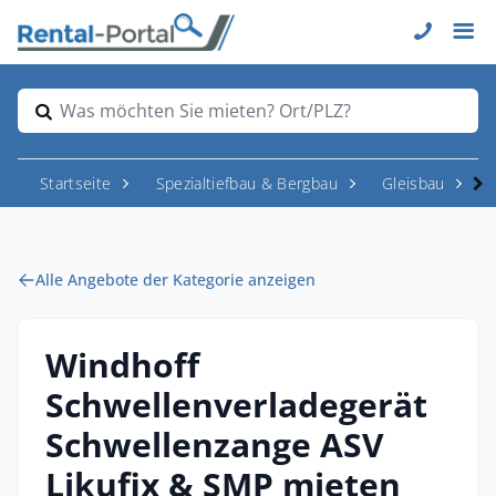
Was möchten Sie mieten? Ort/PLZ?
Startseite
Spezialtiefbau & Bergbau
Gleisbau
Alle Angebote der Kategorie anzeigen
Windhoff
Schwellenverladegerät
Schwellenzange ASV
Likufix & SMP mieten