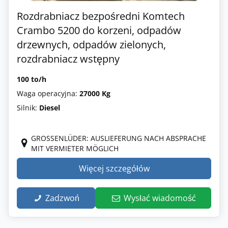
Rozdrabniacz bezpośredni Komtech
Crambo 5200 do korzeni, odpadów
drzewnych, odpadów zielonych,
rozdrabniacz wstępny
100 to/h
Waga operacyjna:
27000 Kg
Silnik:
Diesel
GROSSENLÜDER: AUSLIEFERUNG NACH ABSPRACHE M
IT VERMIETER MÖGLICH
Więcej szczegółów
Zadzwoń
Wysłać wiadomość