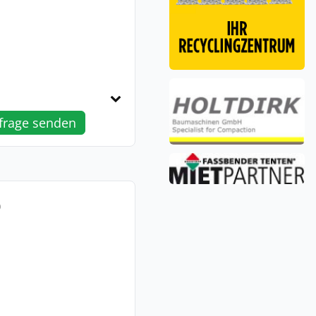
frage senden
0