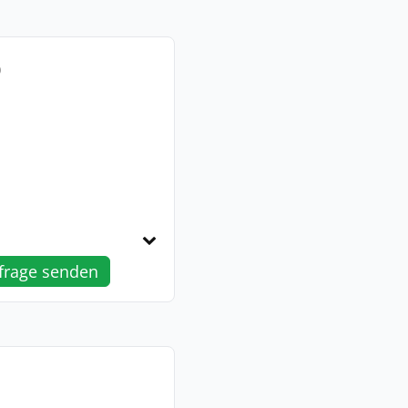
0
frage senden