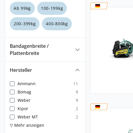
Ab 99kg
100-199kg
200-399kg
400-800kg
Bandagenbreite /
Plattenbreite
Hersteller
Ammann
11
Bomag
9
Weber
9
Kipor
2
Weber MT
2
▽ Mehr anzeigen