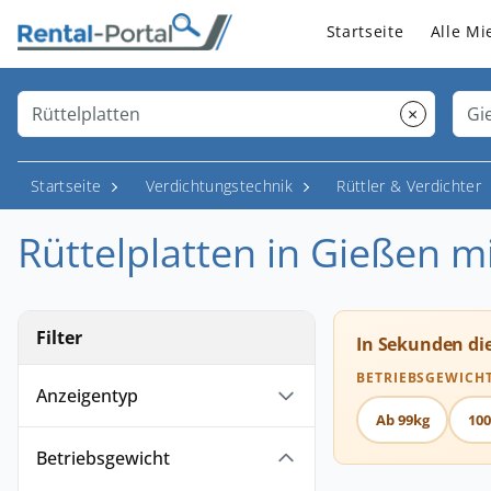
Startseite
Alle Mi
×
Startseite
Verdichtungstechnik
Rüttler & Verdichter
Rüttelplatten in Gießen m
Filter
In Sekunden di
BETRIEBSGEWICH
Anzeigentyp
Ab 99kg
100
Betriebsgewicht