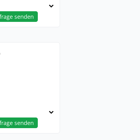
frage senden
0
frage senden