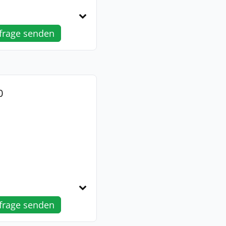
frage senden
0
frage senden