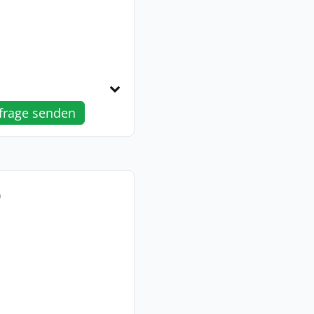
frage senden
0