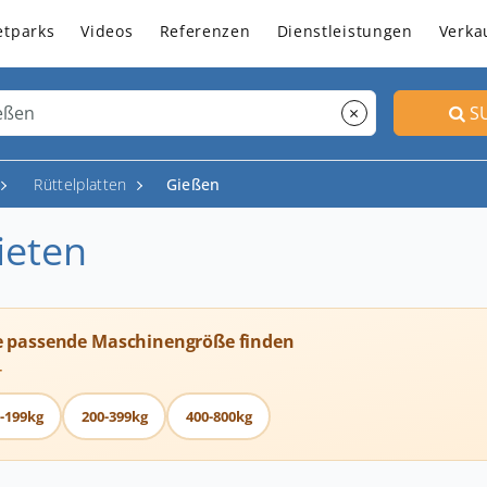
etparks
Videos
Referenzen
Dienstleistungen
Verka
×
S
Rüttelplatten
Gießen
ieten
e passende Maschinengröße finden
T
-199kg
200-399kg
400-800kg