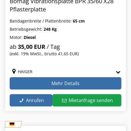
Bomag Vibrationsplatte BPR 35/60 X28
Pflasterplatte
Bandagenbreite / Plattenbreite:
65 cm
Betriebsgewicht:
248 Kg
Motor:
Diesel
ab
35,00 EUR
/ Tag
(exkl. 19% MwSt., brutto 41,65 EUR)
HAIGER
Mehr Details
Anrufen
Mietanfrage senden