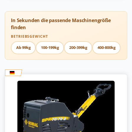
In Sekunden die passende Maschinengröße
finden
BETRIEBSGEWICHT
Ab 99kg
100-199kg
200-399kg
400-800kg