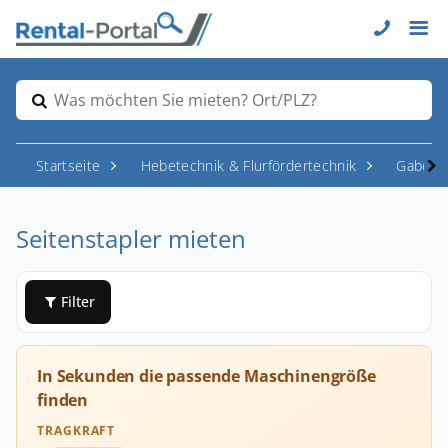
Was möchten Sie mieten? Ort/PLZ?
Startseite
Hebetechnik & Flurfördertechnik
Gabelst
Seitenstapler mieten
Filter
In Sekunden die passende Maschinengröße
finden
TRAGKRAFT