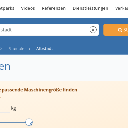
etparks
Videos
Referenzen
Dienstleistungen
Verka
×
S
Stampfer
Albstadt
ten
e passende Maschinengröße finden
T
kg