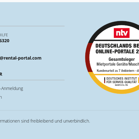
ILFE
 6320
@rental-portal.com
R
u-Anmeldung
n
ormationen sind freibleibend und unverbindlich.