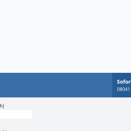
Sofor
08041 
h)