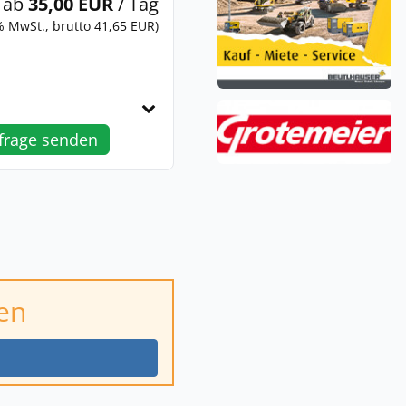
ab
35,00 EUR
/ Tag
% MwSt., brutto 41,65 EUR)
frage senden
en