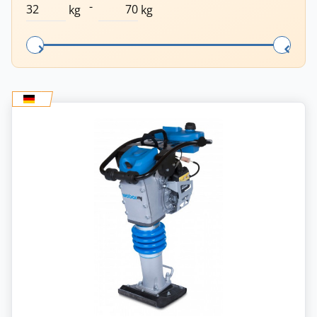
-
kg
kg