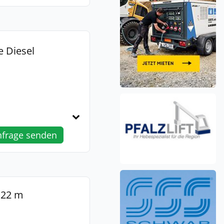
e Diesel
nfrage senden
 22 m