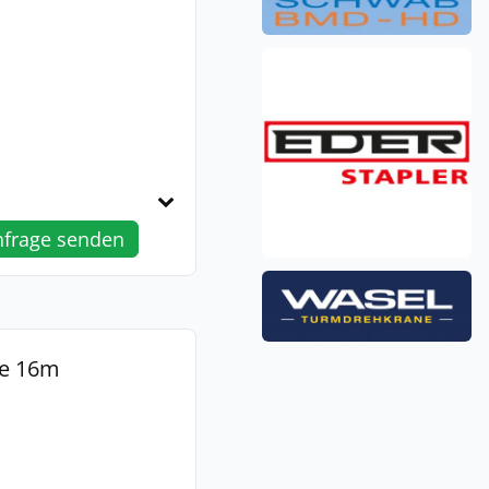
nfrage senden
ne 16m