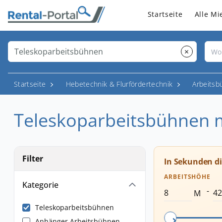
Startseite
Alle Mi
×
Startseite
Hebetechnik & Flurfördertechnik
Arbeitsb
Teleskoparbeitsbühnen 
Filter
In Sekunden d
ARBEITSHÖHE
Kategorie
-
M
Teleskoparbeitsbühnen
Anhänger Arbeitsbühnen