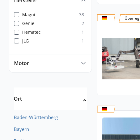
Hersteller
Magni
38
Überregi
Genie
2
Hematec
1
JLG
1
Motor
Ort
Baden-Württemberg
Bayern