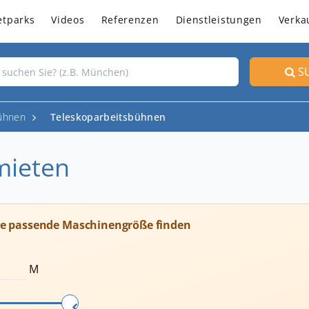
etparks
Videos
Referenzen
Dienstleistungen
Verka
S
ühnen
Teleskoparbeitsbühnen
mieten
ie passende Maschinengröße finden
M