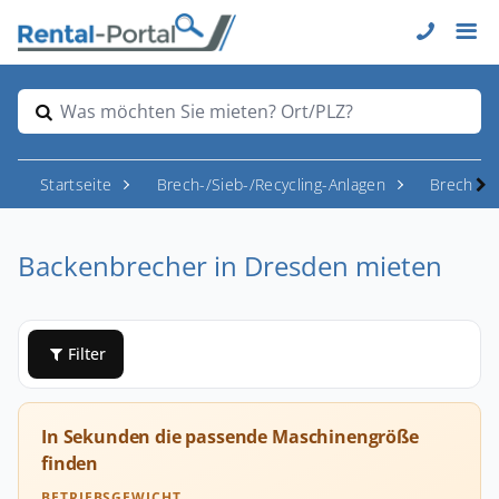
Was möchten Sie mieten? Ort/PLZ?
Startseite
Brech-/Sieb-/Recycling-Anlagen
Brecher
Backenbrecher in Dresden mieten
Filter
In Sekunden die passende Maschinengröße
finden
BETRIEBSGEWICHT