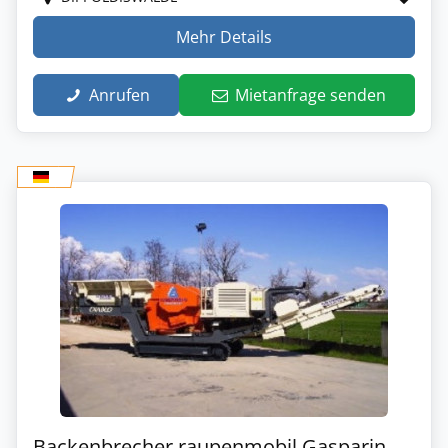
Mehr Details
Anrufen
Mietanfrage senden
Backenbrecher raupenmobil Gasparin