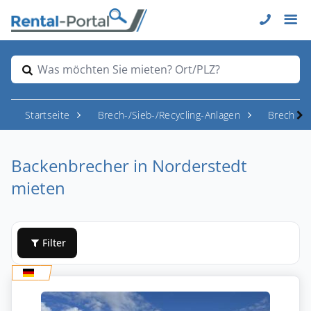
Was möchten Sie mieten? Ort/PLZ?
Startseite
Brech-/Sieb-/Recycling-Anlagen
Brecher
Backenbrecher in Norderstedt
mieten
Filter