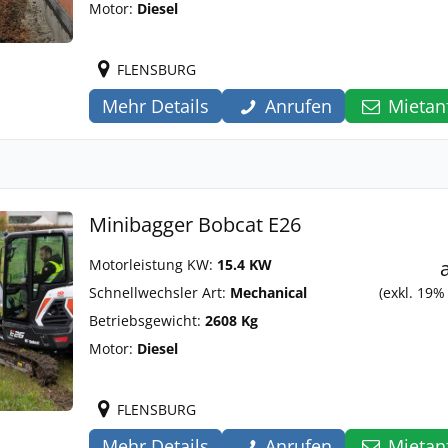
Motor:
Diesel
FLENSBURG
Mehr Details
Anrufen
Mietan
Minibagger Bobcat E26
Motorleistung KW:
15.4 KW
Schnellwechsler Art:
Mechanical
(exkl. 19%
Betriebsgewicht:
2608 Kg
Motor:
Diesel
FLENSBURG
Mehr Details
Anrufen
Mietan