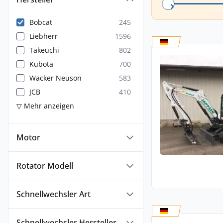
Bobcat
245
Liebherr
1596
Takeuchi
802
Kubota
700
Wacker Neuson
583
JCB
410
▽ Mehr anzeigen
Motor
Rotator Modell
Schnellwechsler Art
Schnellwechsler Hersteller