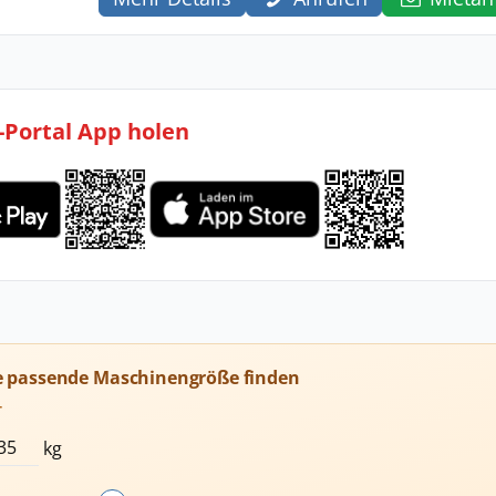
l-Portal App holen
e passende Maschinengröße finden
T
kg