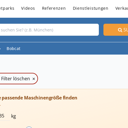
etparks
Videos
Referenzen
Dienstleistungen
Verka
S
Bobcat
×
e Filter löschen
e passende Maschinengröße finden
T
kg