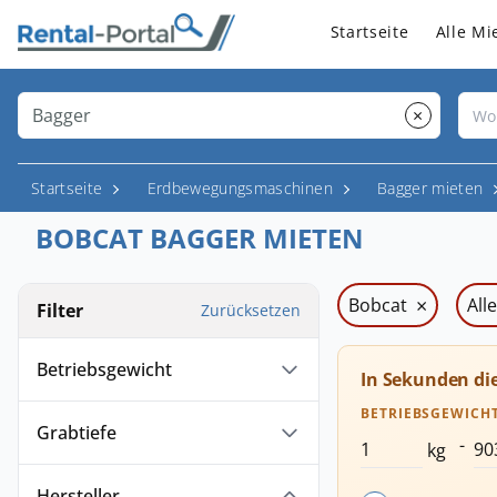
Startseite
Alle Mi
×
Startseite
Erdbewegungsmaschinen
Bagger mieten
BOBCAT BAGGER MIETEN
×
Bobcat
All
Filter
Zurücksetzen
Betriebsgewicht
In Sekunden di
BETRIEBSGEWICH
Grabtiefe
-
kg
Hersteller