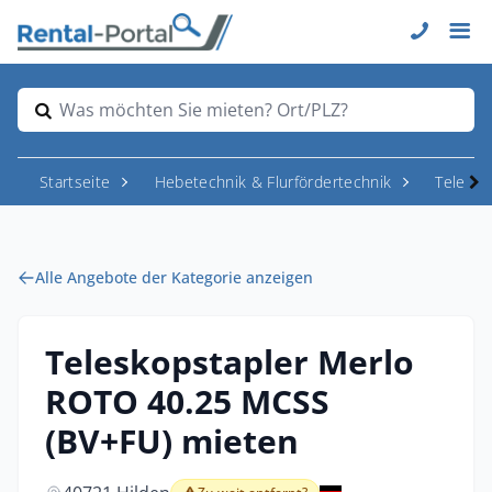
Was möchten Sie mieten? Ort/PLZ?
Startseite
Hebetechnik & Flurfördertechnik
Telesk
Alle Angebote der Kategorie anzeigen
Teleskopstapler Merlo
ROTO 40.25 MCSS
(BV+FU) mieten