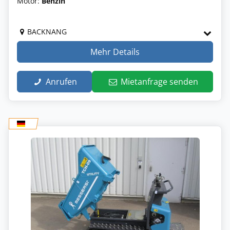
Motor:
Benzin
BACKNANG
Mehr Details
Anrufen
Mietanfrage senden