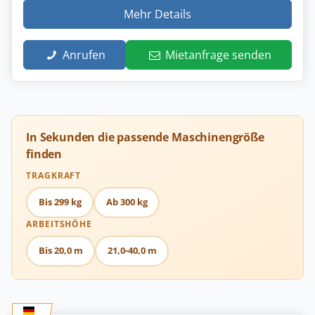
Mehr Details
Anrufen
Mietanfrage senden
In Sekunden die passende Maschinengröße
finden
TRAGKRAFT
Bis 299 kg
Ab 300 kg
ARBEITSHÖHE
Bis 20,0 m
21,0-40,0 m