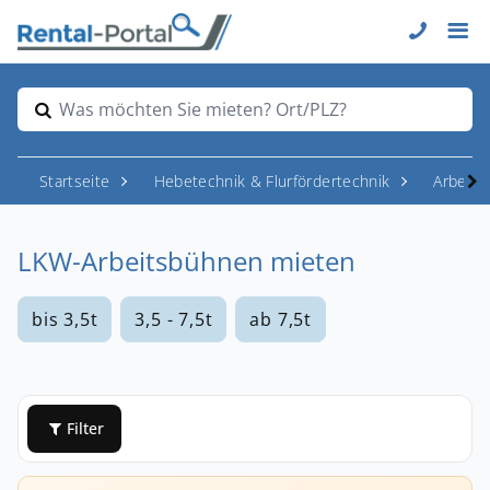
Was möchten Sie mieten? Ort/PLZ?
Startseite
Hebetechnik & Flurfördertechnik
Arbeit
LKW-Arbeitsbühnen mieten
bis 3,5t
3,5 - 7,5t
ab 7,5t
Filter