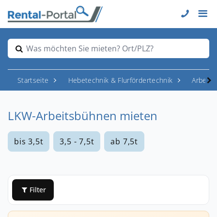
Was möchten Sie mieten? Ort/PLZ?
Startseite
Hebetechnik & Flurfördertechnik
Arbeit
LKW-Arbeitsbühnen mieten
bis 3,5t
3,5 - 7,5t
ab 7,5t
Filter