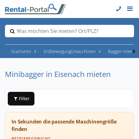
Was möchten Sie mieten? Ort/PLZ?
Startseite
Erdbewegungsmaschinen
Bagger mieten
Minibagger in Eisenach mieten
Filter
In Sekunden die passende Maschinengröße
finden
BETRIEBSGEWICHT