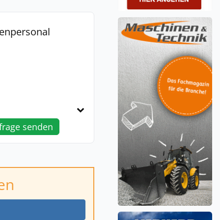
ienpersonal
frage senden
en