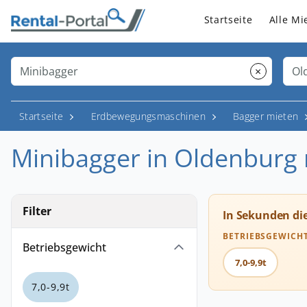
Startseite
Alle Mi
×
Startseite
Erdbewegungsmaschinen
Bagger mieten
Minibagger in Oldenburg
Filter
In Sekunden di
BETRIEBSGEWICH
Betriebsgewicht
7,0-9,9t
7,0-9,9t