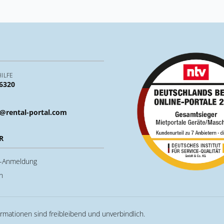
ILFE
 6320
@rental-portal.com
R
u-Anmeldung
n
ormationen sind freibleibend und unverbindlich.