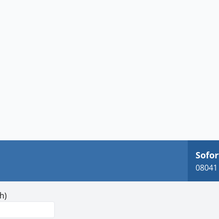
Sofor
08041 
h)