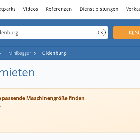
etparks
Videos
Referenzen
Dienstleistungen
Verka
×
S
Minibagger
Oldenburg
 mieten
e passende Maschinengröße finden
T