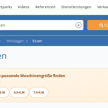
etparks
Videos
Referenzen
Dienstleistungen
Verka
×
S
Minibagger
Essen
en
e passende Maschinengröße finden
T
3,9t
4,0-6,9t
7,0-9,9t