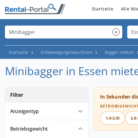
Startseite
Alle Mi
×
Startseite
Erdbewegungsmaschinen
Bagger mieten
Minibagger in Essen miet
Filter
In Sekunden di
BETRIEBSGEWICH
Anzeigentyp
1,0-2,5t
2,6-
Betriebsgewicht