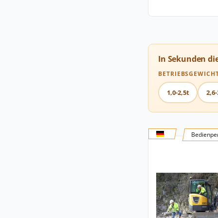
In Sekunden di
BETRIEBSGEWICH
1,0-2,5t
2,6-
Bedienper