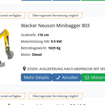
sonal verfügbar
Überregionale Vermietung möglich
Wacker Neuson Minibagger 803
Grabtiefe:
176 cm
Motorleistung KW:
9.9 KW
Betriebsgewicht:
1029 Kg
Motor:
Diesel
ESSEN: AUSLIEFERUNG NACH ABSPRACHE MIT V
Mehr Details
Anrufen
Mietan
sonal verfügbar
Überregionale Vermietung möglich