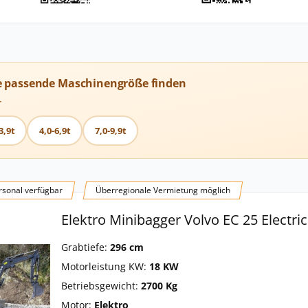
e passende Maschinengröße finden
T
3,9t
4,0-6,9t
7,0-9,9t
sonal verfügbar
Überregionale Vermietung möglich
Elektro Minibagger Volvo EC 25 Electric
Grabtiefe:
296 cm
Motorleistung KW:
18 KW
Betriebsgewicht:
2700 Kg
Motor:
Elektro