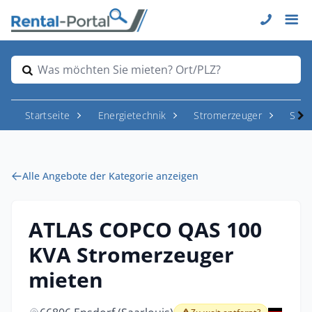
Was möchten Sie mieten? Ort/PLZ?
Startseite
Energietechnik
Stromerzeuger
Stro
Alle Angebote der Kategorie anzeigen
ATLAS COPCO QAS 100
KVA Stromerzeuger
mieten