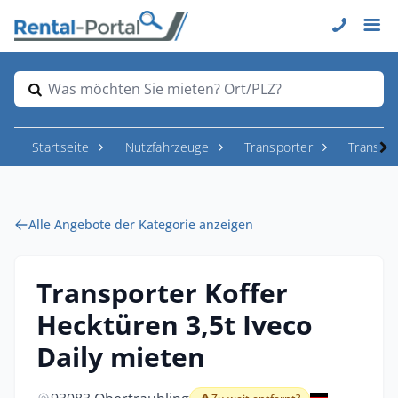
Was möchten Sie mieten? Ort/PLZ?
Startseite
Nutzfahrzeuge
Transporter
Transpor
Alle Angebote der Kategorie anzeigen
Transporter Koffer
Hecktüren 3,5t Iveco
Daily mieten