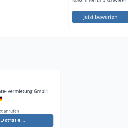
Maschinen und schwerer 
Jetzt bewerten
räte- vermietung GmbH
kt anrufen
07181-9 ...