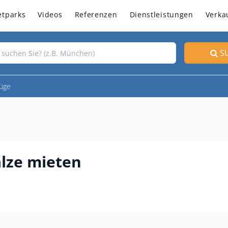
etparks
Videos
Referenzen
Dienstleistungen
Verka
S
üge
lze mieten