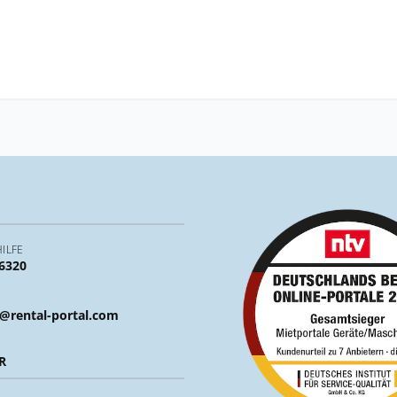
ILFE
 6320
@rental-portal.com
R