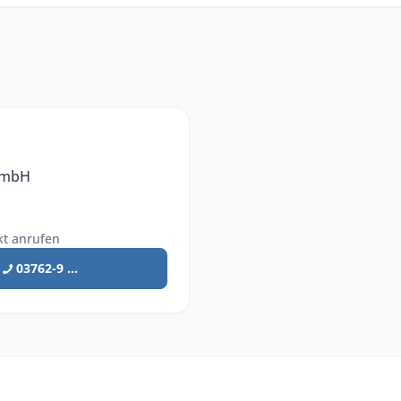
 GmbH
kt anrufen
03762-9 ...