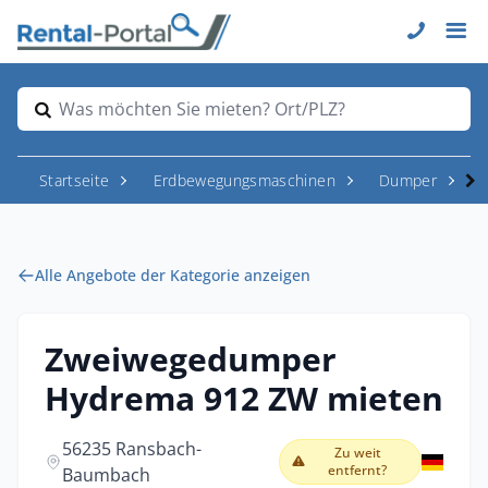
Was möchten Sie mieten? Ort/PLZ?
Startseite
Erdbewegungsmaschinen
Dumper
Alle Angebote der Kategorie anzeigen
Zweiwegedumper
Hydrema 912 ZW mieten
56235 Ransbach-
Zu weit
entfernt?
Baumbach