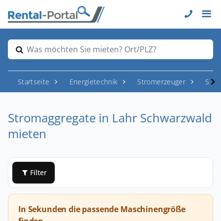
Was möchten Sie mieten? Ort/PLZ?
Startseite
Energietechnik
Stromerzeuger
Stro
Stromaggregate in Lahr Schwarzwald
mieten
Filter
In Sekunden die passende Maschinengröße