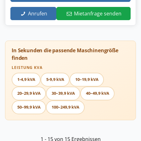
Anrufen
Mietanfrage senden
In Sekunden die passende Maschinengröße
finden
LEISTUNG KVA
1-4,9 kVA
5-9,9 kVA
10–19,9 kVA
20–29,9 kVA
30–39,9 kVA
40–49,9 kVA
50–99,9 kVA
100–249,9 kVA
1 - 15 von 15 Ergebnissen