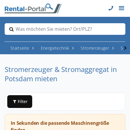
Was möchten Sie mieten? Ort/PLZ?
Startseite
Energietechnik
Stromerzeuger
Stro
Stromerzeuger & Stromaggregat in
Potsdam mieten
Filter
In Sekunden die passende Maschinengröße