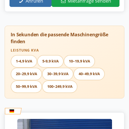
Anrufen
Mietanfrage senden
In Sekunden die passende Maschinengröße
finden
LEISTUNG KVA
1-4,9 kVA
5-9,9 kVA
10–19,9 kVA
20–29,9 kVA
30–39,9 kVA
40–49,9 kVA
50–99,9 kVA
100–249,9 kVA