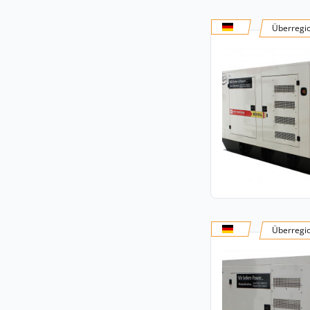
Überregi
Überregi