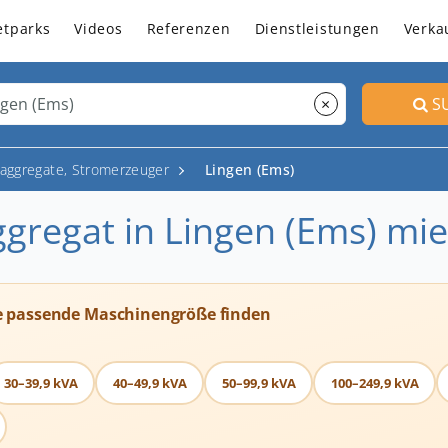
etparks
Videos
Referenzen
Dienstleistungen
Verka
×
S
aggregate, Stromerzeuger
Lingen (Ems)
regat in Lingen (Ems) mi
e passende Maschinengröße finden
30–39,9 kVA
40–49,9 kVA
50–99,9 kVA
100–249,9 kVA