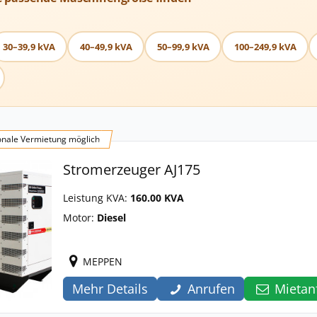
30–39,9 kVA
40–49,9 kVA
50–99,9 kVA
100–249,9 kVA
onale Vermietung möglich
Stromerzeuger AJ175
Leistung KVA:
160.00 KVA
Motor:
Diesel
MEPPEN
Mehr Details
Anrufen
Mietan