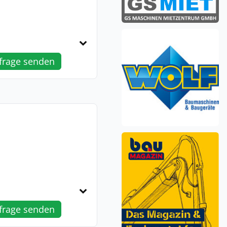
frage senden
frage senden