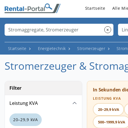
Startseite
Alle Mi
×
Startseite
Energietechnik
Stromerzeuger
Strom
Stromerzeuger & Stromagg
Filter
In Sekunden di
LEISTUNG KVA
Leistung KVA
20–29,9 kVA
20–29,9 kVA
500–1999,9 kVA