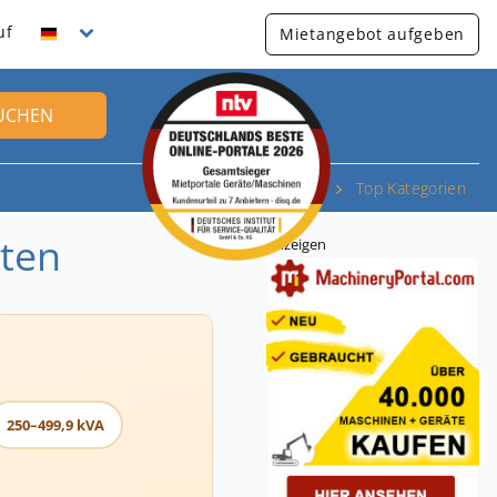
uf
Mietangebot aufgeben
UCHEN
Top Kategorien
eten
Anzeigen
250–499,9 kVA