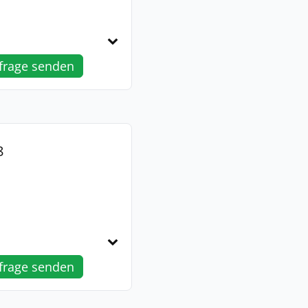
frage senden
8
frage senden