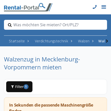
Was möchten Sie mieten? Ort/PLZ?
Startseite
Verdichtungstechnik
Walzen
Walzen
Walzenzug in Mecklenburg-
Vorpommern mieten
Filter
1
In Sekunden die passende Maschinengröße