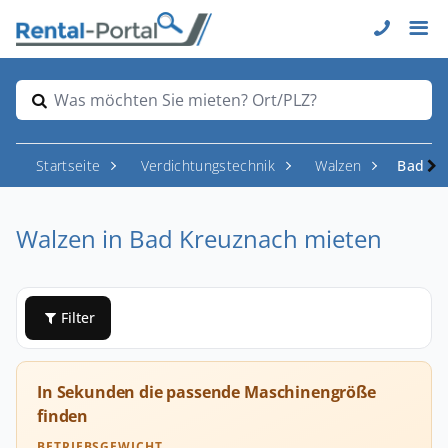
Was möchten Sie mieten? Ort/PLZ?
Startseite
Verdichtungstechnik
Walzen
Bad Kr
Walzen in Bad Kreuznach mieten
Filter
In Sekunden die passende Maschinengröße
finden
BETRIEBSGEWICHT