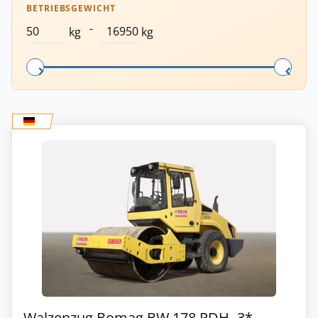
BETRIEBSGEWICHT
-
kg
kg
Walzenzug Bomag BW 178 PDH -3*