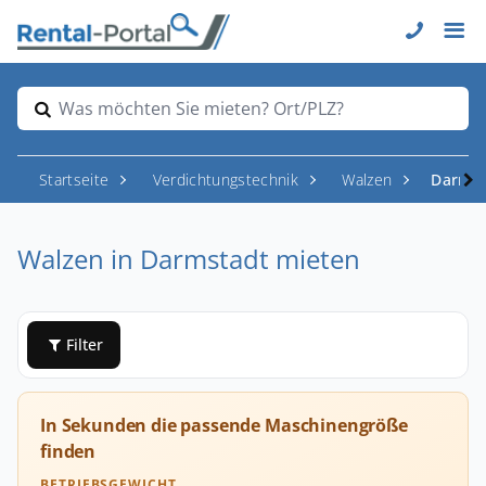
Was möchten Sie mieten? Ort/PLZ?
Startseite
Verdichtungstechnik
Walzen
Darmst
Walzen in Darmstadt mieten
Filter
In Sekunden die passende Maschinengröße
finden
BETRIEBSGEWICHT