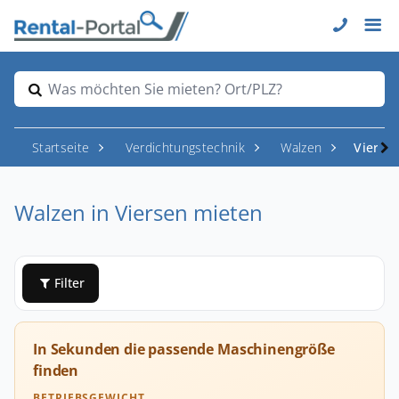
Was möchten Sie mieten? Ort/PLZ?
Startseite
Verdichtungstechnik
Walzen
Vierse
Walzen in Viersen mieten
Filter
In Sekunden die passende Maschinengröße
finden
BETRIEBSGEWICHT