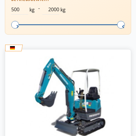
-
kg
kg