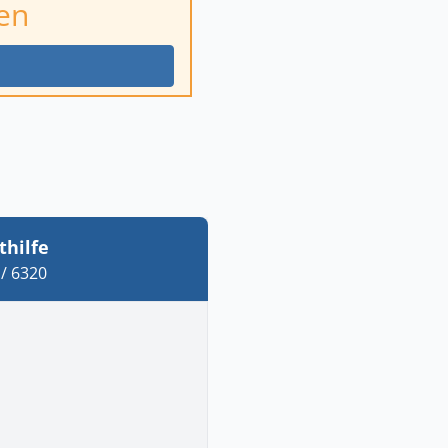
en
thilfe
/ 6320