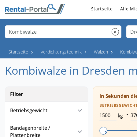
Startseite
Alle Mi
×
Startseite
Verdichtungstechnik
Walzen
Kombiwa
Kombiwalze in Dresden m
Filter
In Sekunden di
BETRIEBSGEWICH
Betriebsgewicht
-
kg
Bandagenbreite /
Plattenbreite