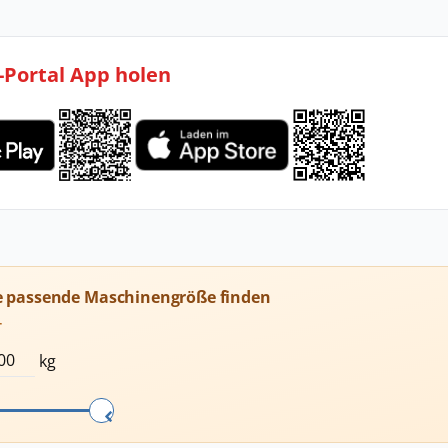
l-Portal App holen
e passende Maschinengröße finden
T
kg