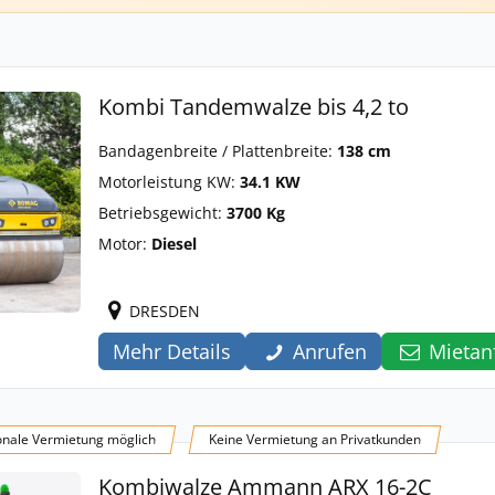
Kombi Tandemwalze bis 4,2 to
Bandagenbreite / Plattenbreite:
138 cm
Motorleistung KW:
34.1 KW
Betriebsgewicht:
3700 Kg
Motor:
Diesel
DRESDEN
Mehr Details
Anrufen
Mietan
onale Vermietung möglich
Keine Vermietung an Privatkunden
Kombiwalze Ammann ARX 16-2C