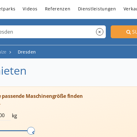
etparks
Videos
Referenzen
Dienstleistungen
Verka
×
S
lze
Dresden
ieten
e passende Maschinengröße finden
T
kg