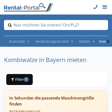
Was möchten Sie mieten? Ort/PLZ?
Startseite
Verdichtungstechnik
Walzen
Kombiw
Kombiwalze in Bayern mieten
Filter
1
In Sekunden die passende Maschinengröße
finden
BETRIEBSGEWICHT