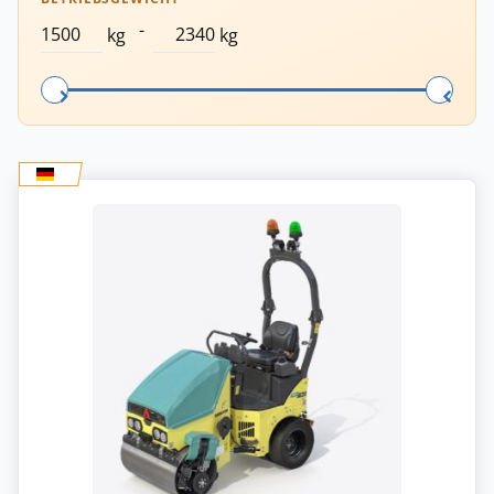
-
kg
kg