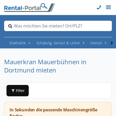
Was möchten Sie mieten? Ort/PLZ?
Startseite
Schalung, Gerüst & Leiter
Gerüst
M
Mauerkran Mauerbühnen in
Dortmund mieten
Filter
In Sekunden die passende Maschinengröße