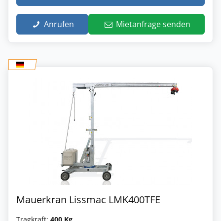
Anrufen
Mietanfrage senden
Mauerkran Lissmac LMK400TFE
Tragkraft:
400 Kg