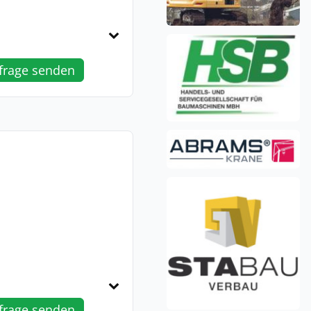
frage senden
frage senden