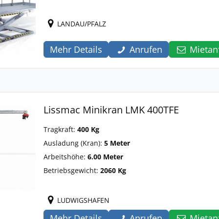
LANDAU/PFALZ
Mehr Details
Anrufen
Mietan
Lissmac Minikran LMK 400TFE
Tragkraft:
400 Kg
Ausladung (Kran):
5 Meter
Arbeitshöhe:
6.00 Meter
Betriebsgewicht:
2060 Kg
LUDWIGSHAFEN
Mehr Details
Anrufen
Mietan