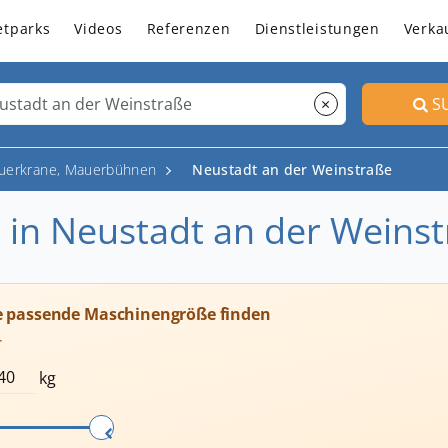
etparks
Videos
Referenzen
Dienstleistungen
Verka
×
S
uerkrane, Mauerbühnen
Neustadt an der Weinstraße
n Neustadt an der Weinst
e passende Maschinengröße finden
T
kg