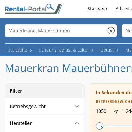
Startseite
Alle Mi
×
Startseite
Schalung, Gerüst & Leiter
Gerüst
Ma
Mauerkran Mauerbühnen i
Filter
In Sekunden di
BETRIEBSGEWICH
Betriebsgewicht
-
kg
Hersteller