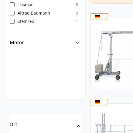
Lissmac
5
Altrad Baumann
3
Steinrex
1
Motor
Ort