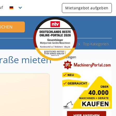
uf
Mietangebot aufgeben
UCHEN
Top Kategorien
raße mieten
Anzeigen