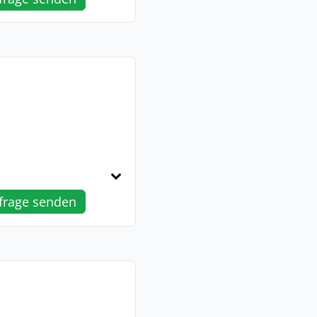
1
frage senden