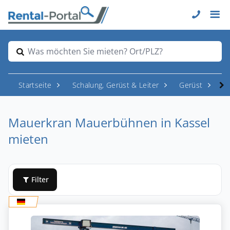
Was möchten Sie mieten? Ort/PLZ?
Startseite
Schalung, Gerüst & Leiter
Gerüst
M
Mauerkran Mauerbühnen in Kassel
mieten
Filter