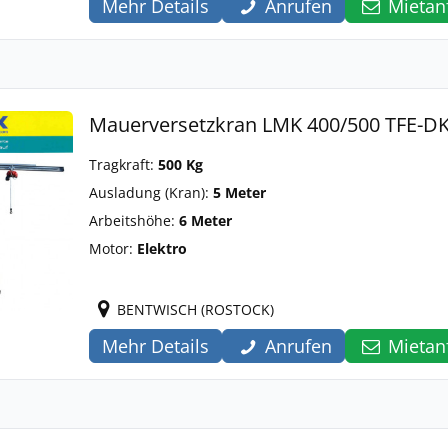
Mehr Details
Anrufen
Mietan
Mauerversetzkran LMK 400/500 TFE-D
Tragkraft:
500 Kg
Ausladung (Kran):
5 Meter
Arbeitshöhe:
6 Meter
Motor:
Elektro
BENTWISCH (ROSTOCK)
Mehr Details
Anrufen
Mietan