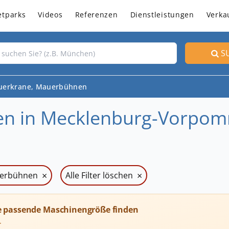
etparks
Videos
Referenzen
Dienstleistungen
Verka
S
erkrane, Mauerbühnen
en in Mecklenburg-Vorpo
×
×
uerbühnen
Alle Filter löschen
e passende Maschinengröße finden
T