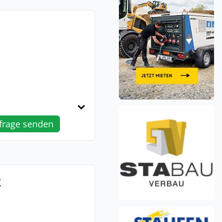
frage senden
K