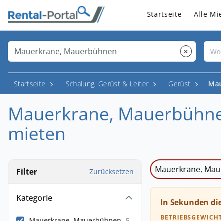
Startseite
Alle Mi
×
Startseite
Schalung, Gerüst & Leiter
Gerüst
Mau
Mauerkrane, Mauerbühn
mieten
Mauerkrane, Ma
Filter
Zurücksetzen
Kategorie
In Sekunden di
BETRIEBSGEWICH
Mauerkrane, Mauerbühnen
5