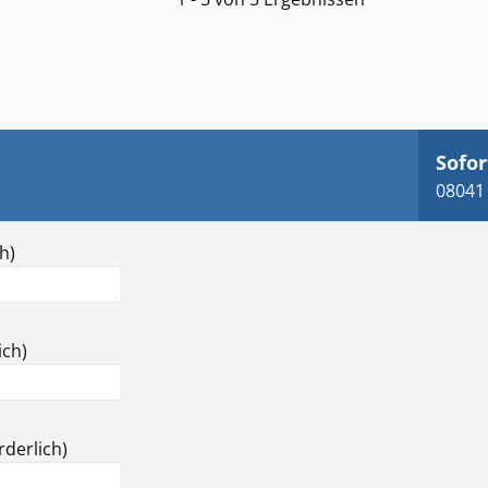
Sofor
08041 
h)
ich)
rderlich)