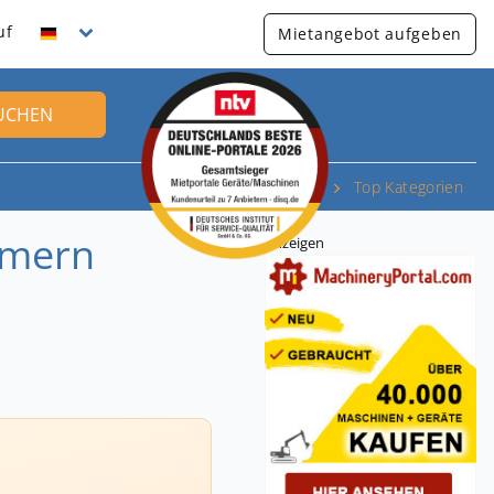
uf
Mietangebot aufgeben
UCHEN
Top Kategorien
mmern
Anzeigen