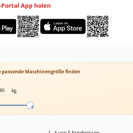
l-Portal App holen
e passende Maschinengröße finden
T
kg
1 - 5 von 5 Ergebnissen