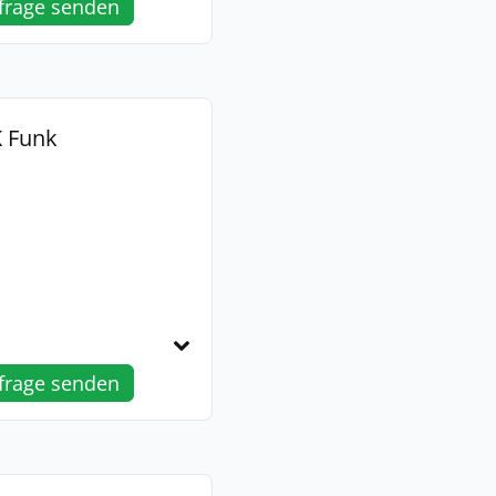
frage senden
K Funk
frage senden