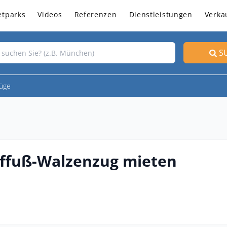
etparks
Videos
Referenzen
Dienstleistungen
Verka
S
üge
ffuß-Walzenzug mieten