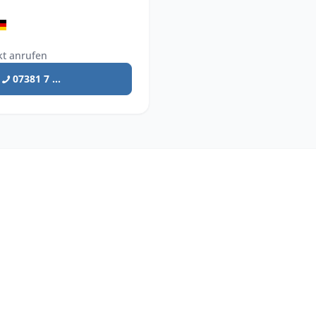
kt anrufen
07381 7 ...