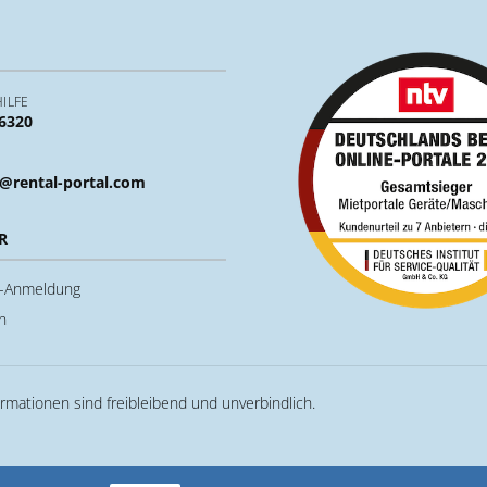
ILFE
 6320
@rental-portal.com
R
u-Anmeldung
n
ormationen sind freibleibend und unverbindlich.