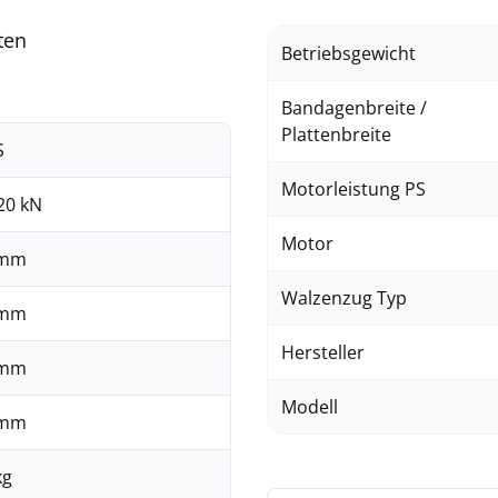
ten
Betriebsgewicht
Bandagenbreite /
Plattenbreite
S
Motorleistung PS
20 kN
Motor
 mm
Walzenzug Typ
 mm
Hersteller
 mm
Modell
 mm
kg